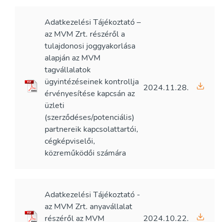
Adatkezelési Tájékoztató –
az MVM Zrt. részéről a
tulajdonosi joggyakorlása
alapján az MVM
tagvállalatok
ügyintézéseinek kontrollja
2024.11.28.
érvényesítése kapcsán az
üzleti
(szerződéses/potenciális)
partnereik kapcsolattartói,
cégképviselői,
közreműködői számára
Adatkezelési Tájékoztató -
az MVM Zrt. anyavállalat
részéről az MVM
2024.10.22.