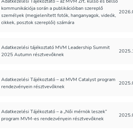
Adatkezelési Tájékoztató – az MVM Zrt. külső és belső
kommunikációja során a publikációiban szereplő
2026.
személyek (megjelenített fotók, hanganyagok, videók,
cikkek, posztok szereplői) számára
Adatkezelési tájékoztató MVM Leadership Summit
2025.
2025 Autumn résztvevőknek
Adatkezelési Tájékoztató – az MVM Catalyst program
2025.
rendezvényein résztvevőknek
Adatkezelési Tájékoztató – a „Női mérnök leszek”
2025.
program MVM-es rendezvényein résztvevőknek