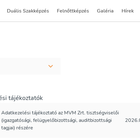
Duális Szakképzés
Felnőttképzés
Galéria
Hírek
(current)
(current)
(current)
(current
si tájékoztatók
Adatkezelési tájékoztató az MVM Zrt. tisztségviselői
(igazgatósági, felügyelőbizottsági, auditbizottsági
2026.
tagjai) részére