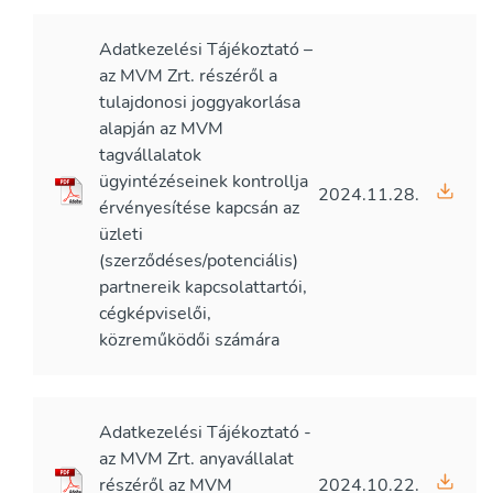
Adatkezelési Tájékoztató –
az MVM Zrt. részéről a
tulajdonosi joggyakorlása
alapján az MVM
tagvállalatok
ügyintézéseinek kontrollja
2024.11.28.
érvényesítése kapcsán az
üzleti
(szerződéses/potenciális)
partnereik kapcsolattartói,
cégképviselői,
közreműködői számára
Adatkezelési Tájékoztató -
az MVM Zrt. anyavállalat
részéről az MVM
2024.10.22.