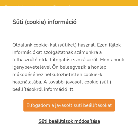
E-mail: kepzokozpont@mvm.hu
Süti (cookie) információ
Oldalunk cookie-kat (sütiket) használ. Ezen fájlok
Felnőttképzési engedélyszám: E/2021/000257
információkat szolgáltatnak számunkra a
felhasználó oldallátogatási szokásairól. Honlapunk
Felnőttképzési nyilvántartási szám: B/2021/001301
igénybevételével Ön beleegyezik a honlap
működéséhez nélkülözhetetlen cookie-k
használatába. A további javasolt cookie (süti)
beállításokról információ
itt
.
Elfogadom a javasolt süti beállításokat
© 2023 MVM Zrt.
Süti beállítások módosítása