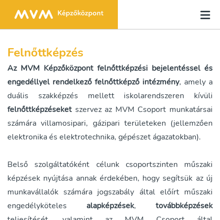
Felnőttképzés
Az MVM Képzőközpont felnőttképzési bejelentéssel és
engedéllyel rendelkező felnőttképző intézmény
, amely a
duális szakképzés mellett iskolarendszeren kívüli
felnőttképzéseket
szervez az MVM Csoport munkatársai
számára villamosipari, gázipari területeken (jellemzően
elektronika és elektrotechnika, gépészet ágazatokban).
Belső szolgáltatóként célunk csoportszinten műszaki
képzések nyújtása annak érdekében, hogy segítsük az új
munkavállalók számára jogszabály által előírt műszaki
engedélyköteles
alapképzések
,
továbbképzések
teljesítését, valamint az MVM Csoport által