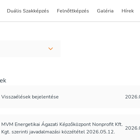
Duális Szakképzés
Felnőttképzés
Galéria
Hírek
(current)
(current)
(current)
(current
lek
Visszaélések bejelentése
2026.
MVM Energetikai Ágazati Képzőközpont Nonprofit Kft.
2026.
Kgt. szerinti javadalmazási közzététel 2026.05.12.