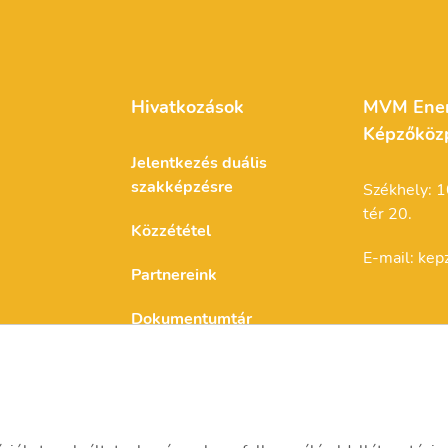
Hivatkozások
MVM Energ
Képzőközp
Jelentkezés duális
szakképzésre
Székhely: 1
tér 20.
Közzététel
E-mail: ke
Partnereink
Dokumentumtár
Felnőttkép
Elérhetőségek
E/2021/00
Felnőttképz
B/2021/00