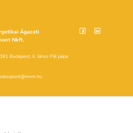
etikai Ágazati
ont Nkft.
081 Budapest, II. János Pál pápa
pzokozpont@mvm.hu
zési engedélyszám:
0257
ési nyilvántartási szám:
1301