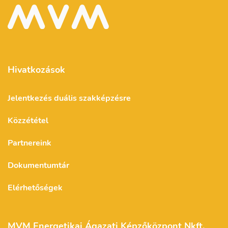
Hivatkozások
Jelentkezés duális szakképzésre
Közzététel
Partnereink
Dokumentumtár
Elérhetőségek
MVM Energetikai Ágazati Képzőközpont Nkft.