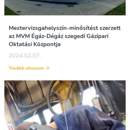
Mestervizsgahelyszín-minősítést szerzett
az MVM Égáz-Dégáz szegedi Gázipari
Oktatási Központja
2024.02.07.
Tovább olvasom