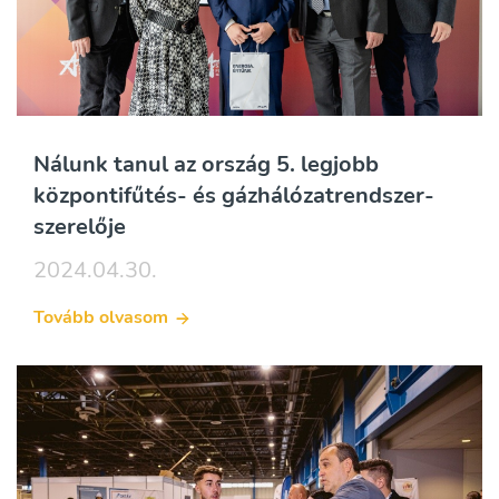
Nálunk tanul az ország 5. legjobb
központifűtés- és gázhálózatrendszer-
szerelője
2024.04.30.
Tovább olvasom