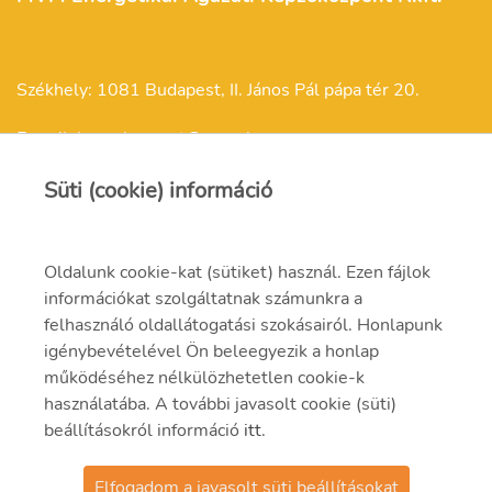
Székhely: 1081 Budapest, II. János Pál pápa tér 20.
E-mail: kepzokozpont@mvm.hu
Süti (cookie) információ
Oldalunk cookie-kat (sütiket) használ. Ezen fájlok
Felnőttképzési engedélyszám: E/2021/000257
információkat szolgáltatnak számunkra a
felhasználó oldallátogatási szokásairól. Honlapunk
Felnőttképzési nyilvántartási szám: B/2021/001301
igénybevételével Ön beleegyezik a honlap
működéséhez nélkülözhetetlen cookie-k
használatába. A további javasolt cookie (süti)
beállításokról információ
itt
.
Elfogadom a javasolt süti beállításokat