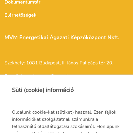
Dokumentumtár
Elérhetőségek
MVM Energetikai Ágazati Képzőközpont Nkft.
Székhely: 1081 Budapest, II. János Pál pápa tér 20.
E-mail: kepzokozpont@mvm.hu
Süti (cookie) információ
Oldalunk cookie-kat (sütiket) használ. Ezen fájlok
Felnőttképzési engedélyszám: E/2021/000257
információkat szolgáltatnak számunkra a
felhasználó oldallátogatási szokásairól. Honlapunk
Felnőttképzési nyilvántartási szám: B/2021/001301