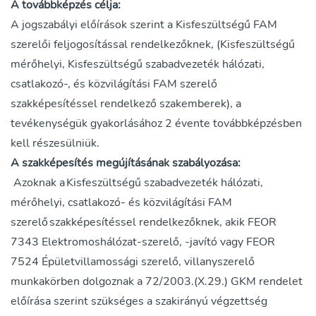
A továbbképzés célja:
A jogszabályi előírások szerint a Kisfeszültségű FAM
szerelői feljogosítással rendelkezőknek, (Kisfeszültségű
mérőhelyi, Kisfeszültségű szabadvezeték hálózati,
csatlakozó-, és közvilágítási FAM szerelő
szakképesítéssel rendelkező szakemberek), a
tevékenységük gyakorlásához 2 évente továbbképzésben
kell részesülniük.
A szakképesítés megújításának szabályozása:
Azoknak a Kisfeszültségű szabadvezeték hálózati,
mérőhelyi, csatlakozó- és közvilágítási FAM
szerelő szakképesítéssel rendelkezőknek, akik FEOR
7343 Elektromoshálózat-szerelő, -javító vagy FEOR
7524 Épületvillamossági szerelő, villanyszerelő
munkakörben dolgoznak a 72/2003.(X.29.) GKM rendelet
előírása szerint szükséges a szakirányú végzettség