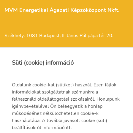
MVM Energetikai Ágazati Képzőközpont Nkft.
Székhely: 1081 Budapest, II. János Pál pápa tér 20.
E-mail: kepzokozpont@mvm.hu
Süti (cookie) információ
Oldalunk cookie-kat (sütiket) használ. Ezen fájlok
Felnőttképzési engedélyszám: E/2021/000257
információkat szolgáltatnak számunkra a
felhasználó oldallátogatási szokásairól. Honlapunk
Felnőttképzési nyilvántartási szám: B/2021/001301
igénybevételével Ön beleegyezik a honlap
működéséhez nélkülözhetetlen cookie-k
használatába. A további javasolt cookie (süti)
beállításokról információ
itt
.