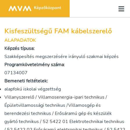
Kisfeszültségű FAM kábelszerelő
ALAPADATOK
Képzés típusa:
Szakképesítés megszerzésére irányuló szakmai képzés
Programkövetelmény száma
:
07134007
Bemeneti feltételek:
alapfokú iskolai végzettség
Villanyszerelő / Villamosenergia-ipari technikus /
Épületvillamossági technikus /Villamosgép és
berendezési technikus / Erősáramú gép és készülék
gyártó technikus / 52 5422 01 Elektrotechnikai technikus
/ 52 5422 02 Erősáramú elektronikai technikus / 52 5422