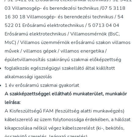
03 Villamosgép- és berendezési technikus /07 5 3118
16 30 18 Villamosgép- és berendezési technikus / 54
522 01 Erősáramú elektrotechnikus / 5 0713 04 04
Erősáramú elektrotechnikus / Villamosmérnök (BsC,
MsC) / Villamos üzemmérnök erősáramú szakon villamos
művek / villamos gépek / villamos energetika /
épületvillamosítás szakirányú szakmai előképzettség
foglalkozás egészségügyi szakellátó által kiállított
alkalmassági igazolás
1 év erősáramú szakmai gyakorlat
A szakképzettséggel ellátható munkaterület, munkakör
leírása:
A Kisfeszültségű FAM (feszültség alatti munkavégzés)
kábelszerelő az üzem folytonossága érdekében, a hálózat
kikapcsolása nélkül végez kábelszerelést (ki-, bekötés,
összekötő szerelés, leágazó szerelés).