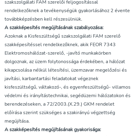
szakszolgálati FAM szerelői feljogosítással
rendelkezőknek a tevékenységük gyakorlásához 2 évente
továbbképzésben kell részesülniük.
A szakképesítés megújításának szabályozása:
Azoknak a Kisfeszültségű szakszolgálati FAM szerelő
szakképesítéssel rendelkezőknek, akik FEOR 7343
Elektromoshálózat-szerelő, -javító munkakörben
dolgoznak, az üzem folytonossága érdekében, a hálózat
kikapcsolása nélkül létesítési, üzemzavar megelőzési és
javítási, karbantartási feladatokat végeznek
kisfeszültségű, váltakozó-, és egyenfeszültségű- villamos
védelmi és irányítástechnikai, segédüzemi hálózatokon és
berendezéseken, a 72/2003.(X.29.) GKM rendelet
előírása szerint szükséges a szakirányú végzettség
megújítása.
A szakképesítés megújításának gyakorisága: