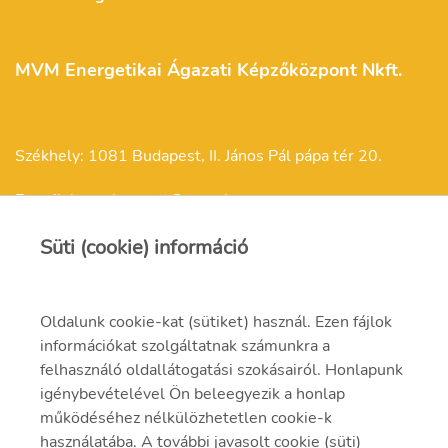
MVM Energetikai Ágazati Képzőközpont Nkft.
Székhely: 1081 Budapest, II. János Pál pápa tér 20.
E-mail: kepzokozpont@mvm.hu
Süti (cookie) információ
Oldalunk cookie-kat (sütiket) használ. Ezen fájlok
Felnőttképzési engedélyszám: E/2021/000257
információkat szolgáltatnak számunkra a
felhasználó oldallátogatási szokásairól. Honlapunk
Felnőttképzési nyilvántartási szám: B/2021/001301
igénybevételével Ön beleegyezik a honlap
működéséhez nélkülözhetetlen cookie-k
használatába. A további javasolt cookie (süti)