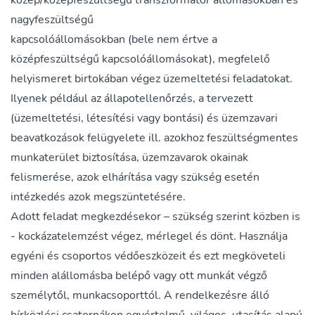
közép/középfeszültségű transzformátor állomásokban és
nagyfeszültségű
kapcsolóállomásokban (bele nem értve a
középfeszültségű kapcsolóállomásokat), megfelelő
helyismeret birtokában végez üzemeltetési feladatokat.
Ilyenek például az állapotellenőrzés, a tervezett
(üzemeltetési, létesítési vagy bontási) és üzemzavari
beavatkozások felügyelete ill. azokhoz feszültségmentes
munkaterület biztosítása, üzemzavarok okainak
felismerése, azok elhárítása vagy szükség esetén
intézkedés azok megszüntetésére.
Adott feladat megkezdésekor – szükség szerint közben is
- kockázatelemzést végez, mérlegel és dönt. Használja
egyéni és csoportos védőeszközeit és ezt megköveteli
minden alállomásba belépő vagy ott munkát végző
személytől, munkacsoporttól. A rendelkezésre álló