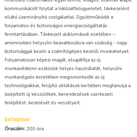
hírközlési csatornákon egyértelmű, világos, utasítás alapú
kommunikációt folytat a hálózatfelügyeletet, távkezelést
ellátó üzemirányító szolgálattal. Együttműködik a
folyamatos és biztonságos energiaszolgáltatás
fenntartásában. Távkezelt alállomások esetében –
amennyiben helyszíni beavatkozásra van szükség - nagy
biztonsággal kezeli a számítógépes kezelői munkahelyet.
Folyamatosan képezi magát, elsajátítja az új
munkavédelmi eszközök helyes használatát, helyszíni
munkavégzés keretében megismerkedik az új
technológiákkal, felújító oktatások kertében megtanulja a
beépített új készülékek, berendezések szerkezeti
felépítést, kezelését és veszélyeit.
IDŐTARTAM
Óraszám:
200 óra