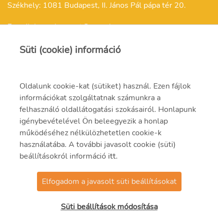
Székhely: 1081 Budapest, II. János Pál pápa tér 20.
E-mail: kepzokozpont@mvm.hu
Süti (cookie) információ
Oldalunk cookie-kat (sütiket) használ. Ezen fájlok
Felnőttképzési engedélyszám: E/2021/000257
információkat szolgáltatnak számunkra a
felhasználó oldallátogatási szokásairól. Honlapunk
Felnőttképzési nyilvántartási szám: B/2021/001301
igénybevételével Ön beleegyezik a honlap
működéséhez nélkülözhetetlen cookie-k
használatába. A további javasolt cookie (süti)
beállításokról információ
itt
.
Elfogadom a javasolt süti beállításokat
© 2023 MVM Zrt.
Süti beállítások módosítása