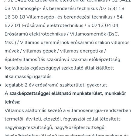
/ 52 5422 02 Erősáramú elektronikai technikus / 52 5422
03 Villamosgép- és berendezési technikus /07 5 3118
16 30 18 Villamosgép- és berendezési technikus / 54
522 01 Erősáramú elektrotechnikus / 5 0713 04 04
Erősáramú elektrotechnikus / Villamosmérnök (BsC,
MsC) / Villamos üzemmérnök erősáramú szakon villamos
művek / villamos gépek / villamos energetika /
épületvillamosítás szakirányú szakmai előképzettség
foglalkozás egészségügyi szakellátó által kiállított
alkalmassági igazolás
legalább 2 év erősáramú szakterületi gyakorlat
A szakképzettséggel ellátható munkaterület, munkakör
leírása:
Villamos alállomás kezelő a villamosenergia-rendszerben
termelői, átviteli, elosztói, fogyasztói céllal létesített
nagy/nagyfeszültségű, nagy/középfeszültségű,