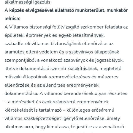
alkalmassági igazolás
A képzés elvégzésével ellátható munkaterület, munkakör
leírása:
A Villamos biztonsági felülvizsgáló szakember feladata az
épületek, építmények és egyéb létesítmények,
szabadterek villamos biztonságának ellenőrzése az
áramütés elleni védelem és a szabványos állapotának
szempontjából a vonatkozó szabványok és jogszabályok,
illetve dokumentáció szerinti kialakításának, megfelelő
műszaki állapotának szemrevételezéses és műszeres
ellenőrzése és az ellenőrzés eredményének
dokumentálása. A villamos berendezések olyan részletes
– a méréseket és azok számszerű eredményének
kiértékelését is tartalmazó – különleges erősáramú
villamos szakképzettséget igénylő ellenőrzése, amely
alkalmas arra, hogy kimutassa, teljesíti-e az a vonatkozó