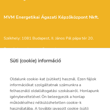
MVM Energetikai Ágazati Képzőközpont Nkft.
Székhely: 1081 Budapest, II. János Pál pápa tér 20.
E-mail: kepzokozpont@mvm.hu
Süti (cookie) információ
Oldalunk cookie-kat (sütiket) használ. Ezen fájlok
Felnőttképzési engedélyszám: E/2021/000257
információkat szolgáltatnak számunkra a
felhasználó oldallátogatási szokásairól. Honlapunk
Felnőttképzési nyilvántartási szám: B/2021/001301
igénybevételével Ön beleegyezik a honlap
működéséhez nélkülözhetetlen cookie-k
használatába. A további javasolt cookie (süti)