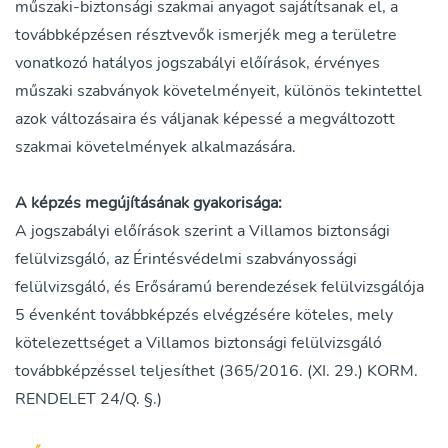
műszaki-biztonsági szakmai anyagot sajátítsanak el, a
továbbképzésen résztvevők ismerjék meg a területre
vonatkozó hatályos jogszabályi előírások, érvényes
műszaki szabványok követelményeit, különös tekintettel
azok változásaira és váljanak képessé a megváltozott
szakmai követelmények alkalmazására.
A képzés megújításának gyakorisága:
A jogszabályi előírások szerint a Villamos biztonsági
felülvizsgáló, az Érintésvédelmi szabványossági
felülvizsgáló, és Erősáramú berendezések felülvizsgálója
5 évenként továbbképzés elvégzésére köteles, mely
kötelezettséget a Villamos biztonsági felülvizsgáló
továbbképzéssel teljesíthet (365/2016. (XI. 29.) KORM.
RENDELET 24/Q. §.)