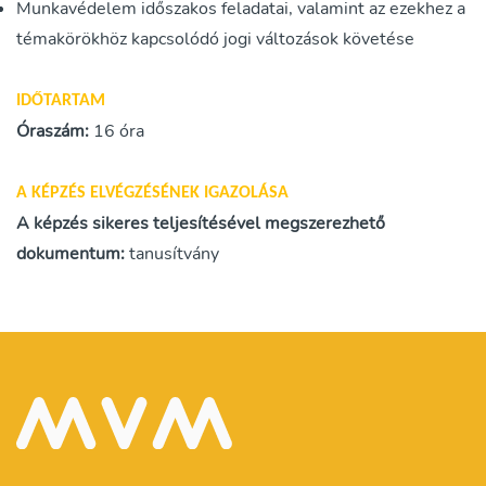
Munkavédelem időszakos feladatai, valamint az ezekhez a
témakörökhöz kapcsolódó jogi változások követése
IDŐTARTAM
Óraszám:
16 óra
A KÉPZÉS ELVÉGZÉSÉNEK IGAZOLÁSA
A képzés sikeres teljesítésével megszerezhető
dokumentum:
tanusítvány