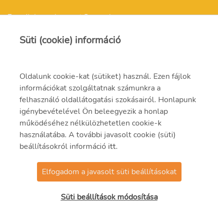
E-mail: kepzokozpont@mvm.hu
Süti (cookie) információ
Oldalunk cookie-kat (sütiket) használ. Ezen fájlok
Felnőttképzési engedélyszám: E/2021/000257
információkat szolgáltatnak számunkra a
felhasználó oldallátogatási szokásairól. Honlapunk
Felnőttképzési nyilvántartási szám: B/2021/001301
igénybevételével Ön beleegyezik a honlap
működéséhez nélkülözhetetlen cookie-k
használatába. A további javasolt cookie (süti)
beállításokról információ
itt
.
Elfogadom a javasolt süti beállításokat
© 2023 MVM Zrt.
Süti beállítások módosítása